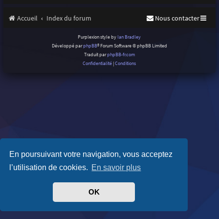
Accueil
Index du forum
Nous contacter
Purplexion style by
Ian Bradley
Développé par
phpBB
® Forum Software © phpBB Limited
Traduit par
phpBB-fr.com
Confidentialité
|
Conditions
En poursuivant votre navigation, vous acceptez
l’utilisation de cookies.
En savoir plus
OK