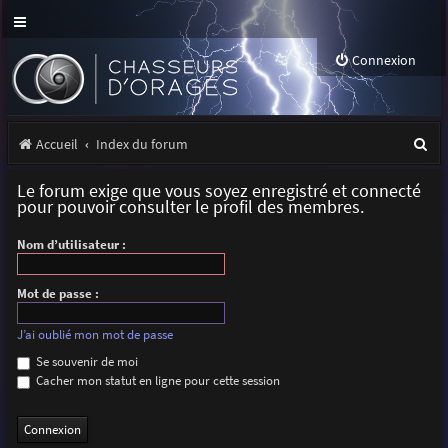
Connexion
R
Accueil
Index du forum
e
Le forum exige que vous soyez enregistré et connecté
c
pour pouvoir consulter le profil des membres.
h
Nom d’utilisateur :
e
r
Mot de passe :
c
J’ai oublié mon mot de passe
h
Se souvenir de moi
Cacher mon statut en ligne pour cette session
e
r