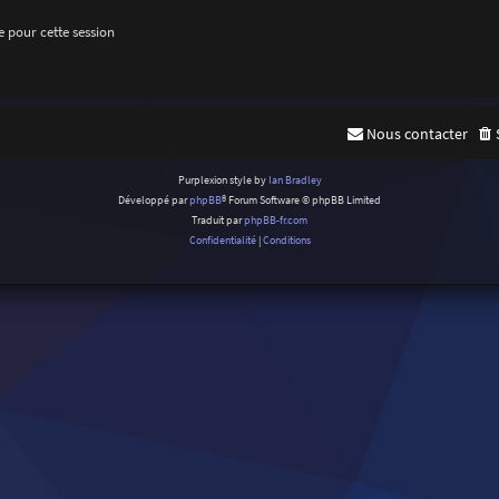
 pour cette session
Nous contacter
Purplexion style by
Ian Bradley
Développé par
phpBB
® Forum Software © phpBB Limited
Traduit par
phpBB-fr.com
Confidentialité
|
Conditions