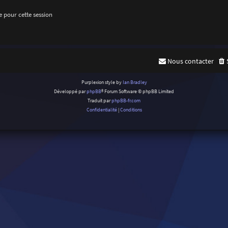
 pour cette session
Nous contacter
Purplexion style by
Ian Bradley
Développé par
phpBB
® Forum Software © phpBB Limited
Traduit par
phpBB-fr.com
Confidentialité
|
Conditions