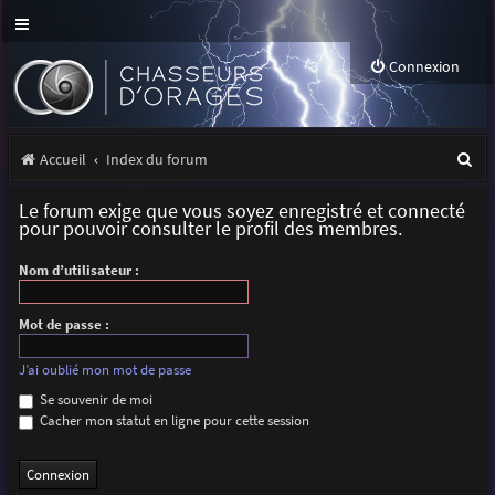
Connexion
R
Accueil
Index du forum
e
Le forum exige que vous soyez enregistré et connecté
c
pour pouvoir consulter le profil des membres.
h
Nom d’utilisateur :
e
r
Mot de passe :
c
J’ai oublié mon mot de passe
h
Se souvenir de moi
Cacher mon statut en ligne pour cette session
e
r