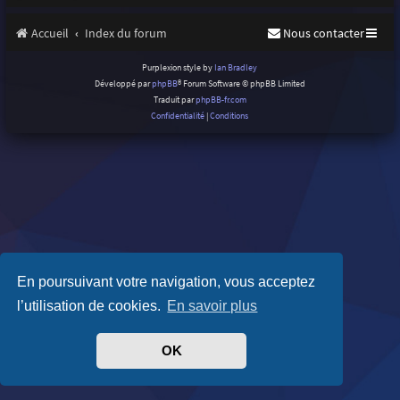
Accueil
Index du forum
Nous contacter
Purplexion style by
Ian Bradley
Développé par
phpBB
® Forum Software © phpBB Limited
Traduit par
phpBB-fr.com
Confidentialité
|
Conditions
En poursuivant votre navigation, vous acceptez
l’utilisation de cookies.
En savoir plus
OK