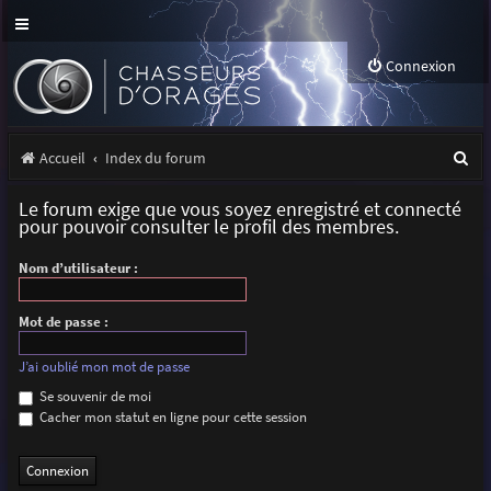
Connexion
R
Accueil
Index du forum
e
Le forum exige que vous soyez enregistré et connecté
c
pour pouvoir consulter le profil des membres.
h
Nom d’utilisateur :
e
r
Mot de passe :
c
J’ai oublié mon mot de passe
h
Se souvenir de moi
Cacher mon statut en ligne pour cette session
e
r