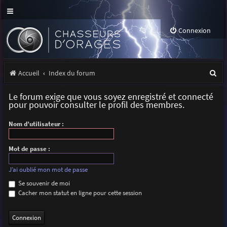
Connexion
R
Accueil
Index du forum
e
Le forum exige que vous soyez enregistré et connecté
c
pour pouvoir consulter le profil des membres.
h
Nom d’utilisateur :
e
r
Mot de passe :
c
J’ai oublié mon mot de passe
h
Se souvenir de moi
Cacher mon statut en ligne pour cette session
e
r