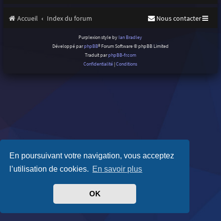
Accueil
Index du forum
Nous contacter
Purplexion style by
Ian Bradley
Développé par
phpBB
® Forum Software © phpBB Limited
Traduit par
phpBB-fr.com
Confidentialité
|
Conditions
En poursuivant votre navigation, vous acceptez
l’utilisation de cookies.
En savoir plus
OK