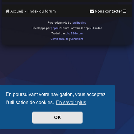
Accueil
Index du forum
Nous contacter
Purplexion style by
Ian Bradley
Développé par
phpBB
® Forum Software © phpBB Limited
Traduit par
phpBB-fr.com
Confidentialité
|
Conditions
En poursuivant votre navigation, vous acceptez
l’utilisation de cookies.
En savoir plus
OK