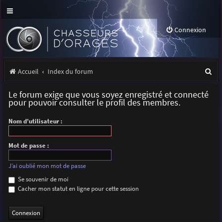
Connexion
R
Accueil
Index du forum
e
Le forum exige que vous soyez enregistré et connecté
c
pour pouvoir consulter le profil des membres.
h
Nom d’utilisateur :
e
r
Mot de passe :
c
J’ai oublié mon mot de passe
h
Se souvenir de moi
Cacher mon statut en ligne pour cette session
e
r