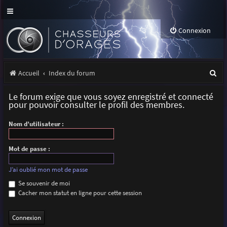
Connexion
R
Accueil
Index du forum
e
Le forum exige que vous soyez enregistré et connecté
c
pour pouvoir consulter le profil des membres.
h
Nom d’utilisateur :
e
r
Mot de passe :
c
J’ai oublié mon mot de passe
h
Se souvenir de moi
Cacher mon statut en ligne pour cette session
e
r