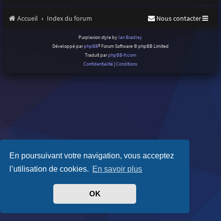
Accueil
Index du forum
Nous contacter
Purplexion style by
Ian Bradley
Développé par
phpBB
® Forum Software © phpBB Limited
Traduit par
phpBB-fr.com
Confidentialité
|
Conditions
En poursuivant votre navigation, vous acceptez
l’utilisation de cookies.
En savoir plus
OK