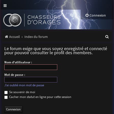
Connexion
R
Accueil
Index du forum
e
Le forum exige que vous soyez enregistré et connecté
c
pour pouvoir consulter le profil des membres.
h
Nom d’utilisateur :
e
r
Mot de passe :
c
J’ai oublié mon mot de passe
h
Se souvenir de moi
Cacher mon statut en ligne pour cette session
e
r