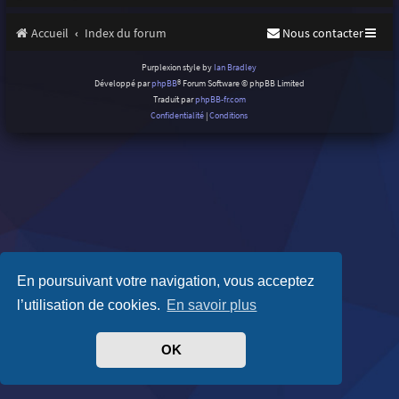
Accueil
Index du forum
Nous contacter
Purplexion style by
Ian Bradley
Développé par
phpBB
® Forum Software © phpBB Limited
Traduit par
phpBB-fr.com
Confidentialité
|
Conditions
En poursuivant votre navigation, vous acceptez
l’utilisation de cookies.
En savoir plus
OK