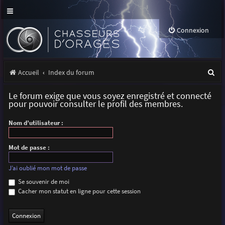
Connexion
R
Accueil
Index du forum
e
Le forum exige que vous soyez enregistré et connecté
c
pour pouvoir consulter le profil des membres.
h
Nom d’utilisateur :
e
r
Mot de passe :
c
J’ai oublié mon mot de passe
h
Se souvenir de moi
Cacher mon statut en ligne pour cette session
e
r