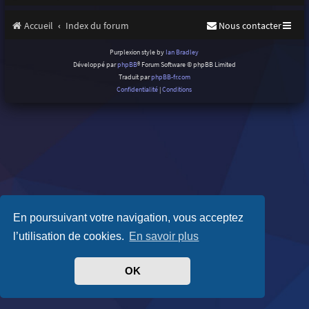
Accueil
Index du forum
Nous contacter
Purplexion style by
Ian Bradley
Développé par
phpBB
® Forum Software © phpBB Limited
Traduit par
phpBB-fr.com
Confidentialité
|
Conditions
En poursuivant votre navigation, vous acceptez
l’utilisation de cookies.
En savoir plus
OK