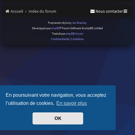
Accueil
Index du forum
Nous contacter
Purplexion style by
Ian Bradley
Développé par
phpBB
® Forum Software © phpBB Limited
Traduit par
phpBB-fr.com
Confidentialité
|
Conditions
En poursuivant votre navigation, vous acceptez
l’utilisation de cookies.
En savoir plus
OK