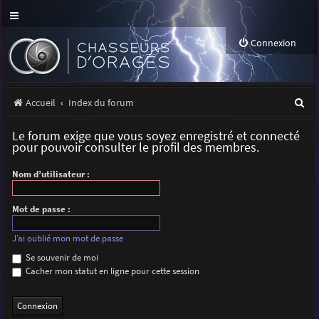
Connexion
R
Accueil
Index du forum
e
Le forum exige que vous soyez enregistré et connecté
c
pour pouvoir consulter le profil des membres.
h
Nom d’utilisateur :
e
r
Mot de passe :
c
J’ai oublié mon mot de passe
h
Se souvenir de moi
Cacher mon statut en ligne pour cette session
e
r