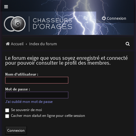
Connexion
R
Accueil
Index du forum
e
Le forum exige que vous soyez enregistré et connecté
c
pour pouvoir consulter le profil des membres.
h
Nom d’utilisateur :
e
r
Mot de passe :
c
J’ai oublié mon mot de passe
h
Se souvenir de moi
Cacher mon statut en ligne pour cette session
e
r