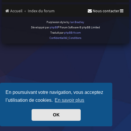
Accueil
Index du forum
Nous contacter
Purplexion style by
Ian Bradley
Développé par
phpBB
® Forum Software © phpBB Limited
Traduit par
phpBB-fr.com
Confidentialité
|
Conditions
En poursuivant votre navigation, vous acceptez
l’utilisation de cookies.
En savoir plus
OK