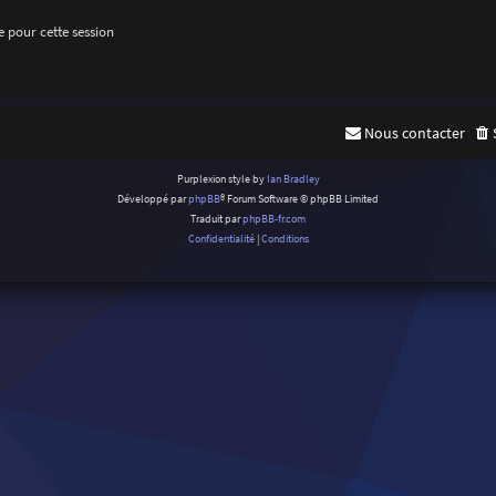
 pour cette session
Nous contacter
Purplexion style by
Ian Bradley
Développé par
phpBB
® Forum Software © phpBB Limited
Traduit par
phpBB-fr.com
Confidentialité
|
Conditions