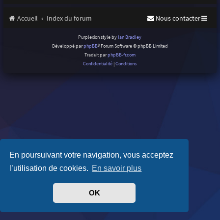
Accueil
Index du forum
Nous contacter
Purplexion style by
Ian Bradley
Développé par
phpBB
® Forum Software © phpBB Limited
Traduit par
phpBB-fr.com
Confidentialité
|
Conditions
En poursuivant votre navigation, vous acceptez
l’utilisation de cookies.
En savoir plus
OK