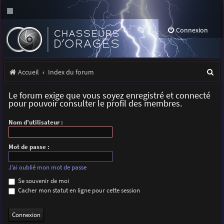
Connexion
R
Accueil
Index du forum
e
Le forum exige que vous soyez enregistré et connecté
c
pour pouvoir consulter le profil des membres.
h
Nom d’utilisateur :
e
r
Mot de passe :
c
J’ai oublié mon mot de passe
h
Se souvenir de moi
Cacher mon statut en ligne pour cette session
e
r