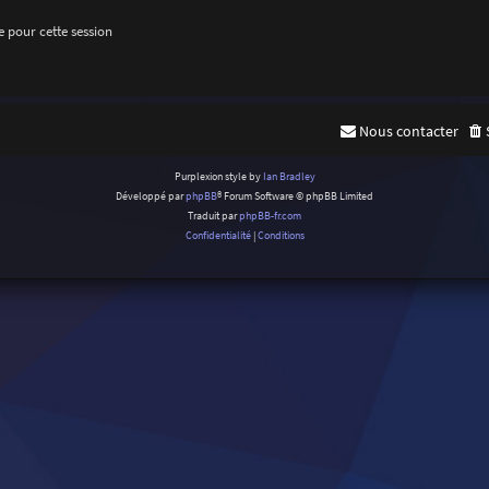
 pour cette session
Nous contacter
Purplexion style by
Ian Bradley
Développé par
phpBB
® Forum Software © phpBB Limited
Traduit par
phpBB-fr.com
Confidentialité
|
Conditions