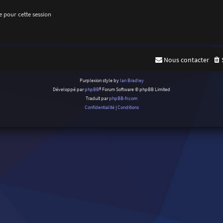
 pour cette session
Nous contacter
Purplexion style by
Ian Bradley
Développé par
phpBB
® Forum Software © phpBB Limited
Traduit par
phpBB-fr.com
Confidentialité
|
Conditions