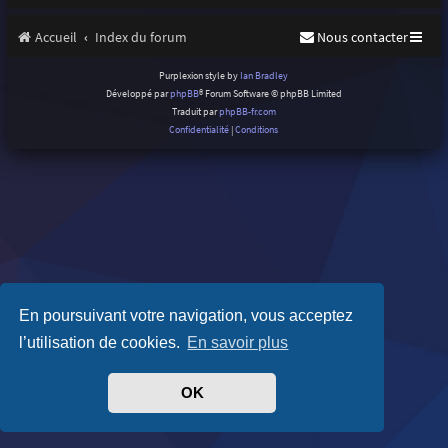
Accueil
Index du forum
Nous contacter
Purplexion style by
Ian Bradley
Développé par
phpBB
® Forum Software © phpBB Limited
Traduit par
phpBB-fr.com
Confidentialité
|
Conditions
En poursuivant votre navigation, vous acceptez
l’utilisation de cookies.
En savoir plus
OK