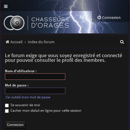
Connexion
R
Accueil
Index du forum
e
Le forum exige que vous soyez enregistré et connecté
c
pour pouvoir consulter le profil des membres.
h
Nom d’utilisateur :
e
r
Mot de passe :
c
J’ai oublié mon mot de passe
h
Se souvenir de moi
Cacher mon statut en ligne pour cette session
e
r