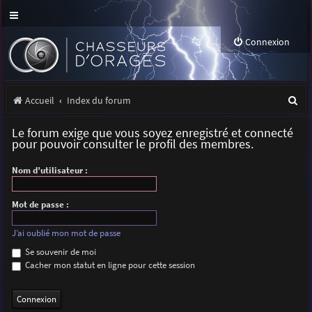
Connexion
R
Accueil
Index du forum
e
Le forum exige que vous soyez enregistré et connecté
c
pour pouvoir consulter le profil des membres.
h
Nom d’utilisateur :
e
r
Mot de passe :
c
J’ai oublié mon mot de passe
h
Se souvenir de moi
Cacher mon statut en ligne pour cette session
e
r