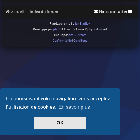
Accueil
Index du forum
Nous contacter
Purplexion style by
Ian Bradley
Développé par
phpBB
® Forum Software © phpBB Limited
Traduit par
phpBB-fr.com
Confidentialité
|
Conditions
En poursuivant votre navigation, vous acceptez
l’utilisation de cookies.
En savoir plus
OK