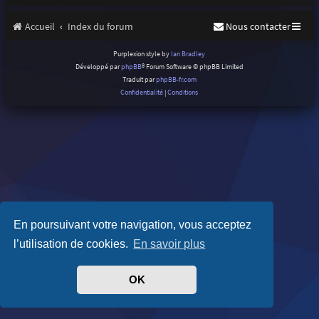
Accueil
Index du forum
Nous contacter
Purplexion style by
Ian Bradley
Développé par
phpBB
® Forum Software © phpBB Limited
Traduit par
phpBB-fr.com
Confidentialité
|
Conditions
En poursuivant votre navigation, vous acceptez
l’utilisation de cookies.
En savoir plus
OK