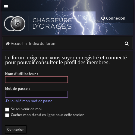
Connexion
R
Accueil
Index du forum
e
Le forum exige que vous soyez enregistré et connecté
c
pour pouvoir consulter le profil des membres.
h
Nom d’utilisateur :
e
r
Mot de passe :
c
J’ai oublié mon mot de passe
h
Se souvenir de moi
Cacher mon statut en ligne pour cette session
e
r