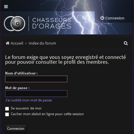
Connexion
R
Accueil
Index du forum
e
Le forum exige que vous soyez enregistré et connecté
c
pour pouvoir consulter le profil des membres.
h
Nom d’utilisateur :
e
r
Mot de passe :
c
J’ai oublié mon mot de passe
h
Se souvenir de moi
Cacher mon statut en ligne pour cette session
e
r