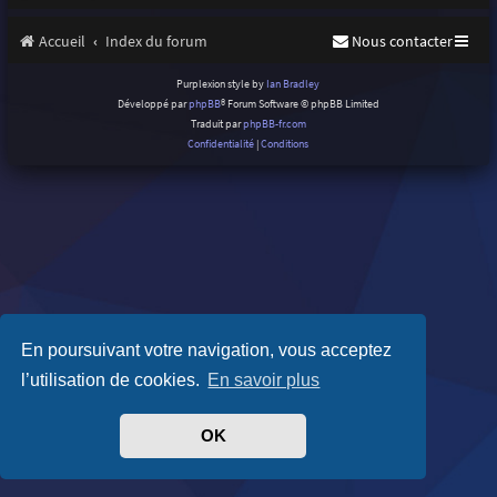
Accueil
Index du forum
Nous contacter
Purplexion style by
Ian Bradley
Développé par
phpBB
® Forum Software © phpBB Limited
Traduit par
phpBB-fr.com
Confidentialité
|
Conditions
En poursuivant votre navigation, vous acceptez
l’utilisation de cookies.
En savoir plus
OK