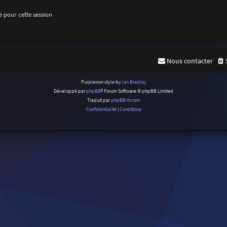
 pour cette session
Nous contacter
Purplexion style by
Ian Bradley
Développé par
phpBB
® Forum Software © phpBB Limited
Traduit par
phpBB-fr.com
Confidentialité
|
Conditions