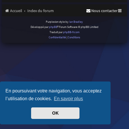
Accueil
Index du forum
Nous contacter
Purplexion style by
Ian Bradley
Développé par
phpBB
® Forum Software © phpBB Limited
Traduit par
phpBB-fr.com
Confidentialité
|
Conditions
En poursuivant votre navigation, vous acceptez
l’utilisation de cookies.
En savoir plus
OK