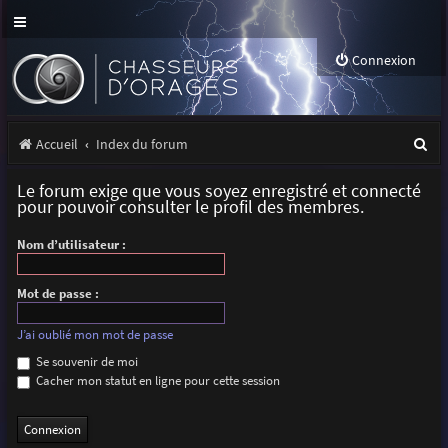
Connexion
R
Accueil
Index du forum
e
Le forum exige que vous soyez enregistré et connecté
c
pour pouvoir consulter le profil des membres.
h
Nom d’utilisateur :
e
r
Mot de passe :
c
J’ai oublié mon mot de passe
h
Se souvenir de moi
Cacher mon statut en ligne pour cette session
e
r