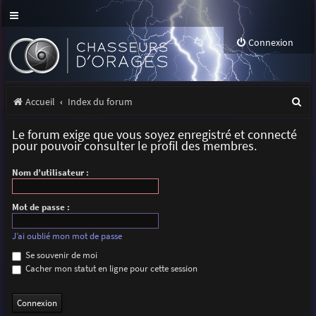
Connexion
R
Accueil
Index du forum
e
Le forum exige que vous soyez enregistré et connecté
c
pour pouvoir consulter le profil des membres.
h
Nom d’utilisateur :
e
r
Mot de passe :
c
J’ai oublié mon mot de passe
h
Se souvenir de moi
Cacher mon statut en ligne pour cette session
e
r