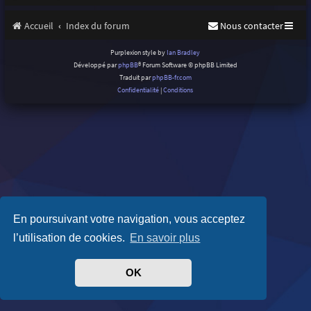
Accueil
Index du forum
Nous contacter
Purplexion style by
Ian Bradley
Développé par
phpBB
® Forum Software © phpBB Limited
Traduit par
phpBB-fr.com
Confidentialité
|
Conditions
En poursuivant votre navigation, vous acceptez
l’utilisation de cookies.
En savoir plus
OK