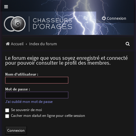
Connexion
R
Accueil
Index du forum
e
Le forum exige que vous soyez enregistré et connecté
c
pour pouvoir consulter le profil des membres.
h
Nom d’utilisateur :
e
r
Mot de passe :
c
J’ai oublié mon mot de passe
h
Se souvenir de moi
Cacher mon statut en ligne pour cette session
e
r