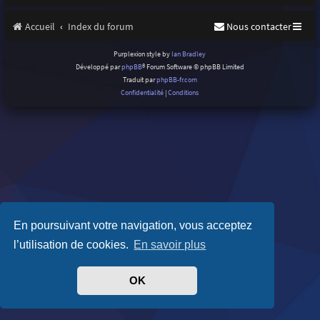
Accueil
Index du forum
Nous contacter
Purplexion style by
Ian Bradley
Développé par
phpBB
® Forum Software © phpBB Limited
Traduit par
phpBB-fr.com
Confidentialité
|
Conditions
En poursuivant votre navigation, vous acceptez
l’utilisation de cookies.
En savoir plus
OK