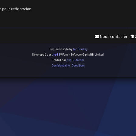
 pour cette session
Nous contacter
Purplexion style by
Ian Bradley
Développé par
phpBB
® Forum Software © phpBB Limited
Traduit par
phpBB-fr.com
Confidentialité
|
Conditions