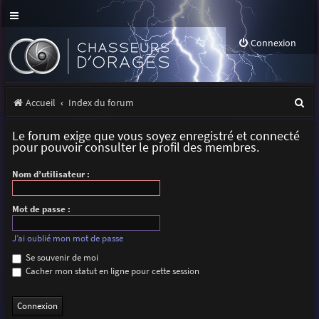
Connexion
R
Accueil
Index du forum
e
Le forum exige que vous soyez enregistré et connecté
c
pour pouvoir consulter le profil des membres.
h
Nom d’utilisateur :
e
r
Mot de passe :
c
J’ai oublié mon mot de passe
h
Se souvenir de moi
Cacher mon statut en ligne pour cette session
e
r