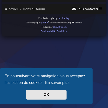
Accueil
Index du forum
Nous contacter
Purplexion style by
Ian Bradley
Développé par
phpBB
® Forum Software © phpBB Limited
Traduit par
phpBB-fr.com
Confidentialité
|
Conditions
En poursuivant votre navigation, vous acceptez
l’utilisation de cookies.
En savoir plus
OK