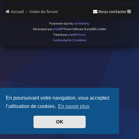
Accueil
Index du forum
Nous contacter
Purplexion style by
Ian Bradley
Développé par
phpBB
® Forum Software © phpBB Limited
Traduit par
phpBB-fr.com
Confidentialité
|
Conditions
En poursuivant votre navigation, vous acceptez
l’utilisation de cookies.
En savoir plus
OK