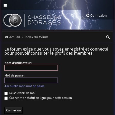
Connexion
R
Accueil
Index du forum
e
Le forum exige que vous soyez enregistré et connecté
c
pour pouvoir consulter le profil des membres.
h
Nom d’utilisateur :
e
r
Mot de passe :
c
J’ai oublié mon mot de passe
h
Se souvenir de moi
Cacher mon statut en ligne pour cette session
e
r