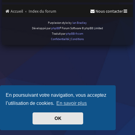
Accueil
Index du forum
Nous contacter
Purplexion style by
Ian Bradley
Développé par
phpBB
® Forum Software © phpBB Limited
Traduit par
phpBB-fr.com
Confidentialité
|
Conditions
En poursuivant votre navigation, vous acceptez
l’utilisation de cookies.
En savoir plus
OK