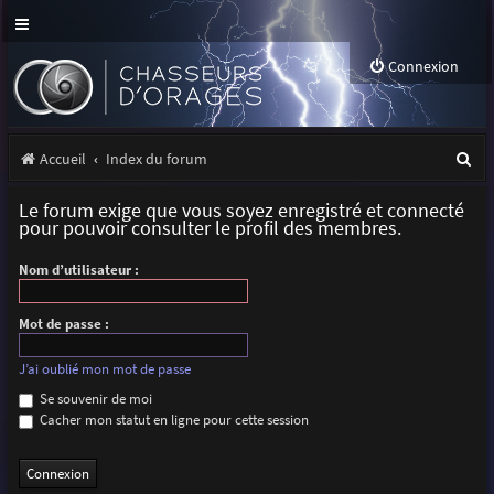
Connexion
R
Accueil
Index du forum
e
Le forum exige que vous soyez enregistré et connecté
c
pour pouvoir consulter le profil des membres.
h
Nom d’utilisateur :
e
r
Mot de passe :
c
J’ai oublié mon mot de passe
h
Se souvenir de moi
Cacher mon statut en ligne pour cette session
e
r