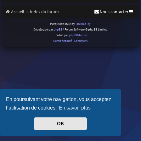
Accueil
Index du forum
Nous contacter
Purplexion style by
Ian Bradley
Développé par
phpBB
® Forum Software © phpBB Limited
Traduit par
phpBB-fr.com
Confidentialité
|
Conditions
En poursuivant votre navigation, vous acceptez
l’utilisation de cookies.
En savoir plus
OK