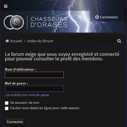
Connexion
R
Accueil
Index du forum
e
Le forum exige que vous soyez enregistré et connecté
c
pour pouvoir consulter le profil des membres.
h
Nom d’utilisateur :
e
r
Mot de passe :
c
J’ai oublié mon mot de passe
h
Se souvenir de moi
Cacher mon statut en ligne pour cette session
e
r