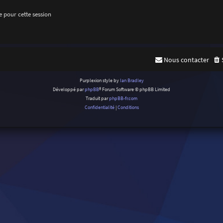
 pour cette session
Nous contacter
Purplexion style by
Ian Bradley
Développé par
phpBB
® Forum Software © phpBB Limited
Traduit par
phpBB-fr.com
Confidentialité
|
Conditions