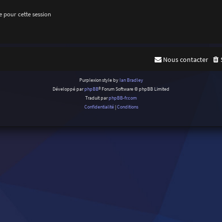
 pour cette session
Nous contacter
Purplexion style by
Ian Bradley
Développé par
phpBB
® Forum Software © phpBB Limited
Traduit par
phpBB-fr.com
Confidentialité
|
Conditions