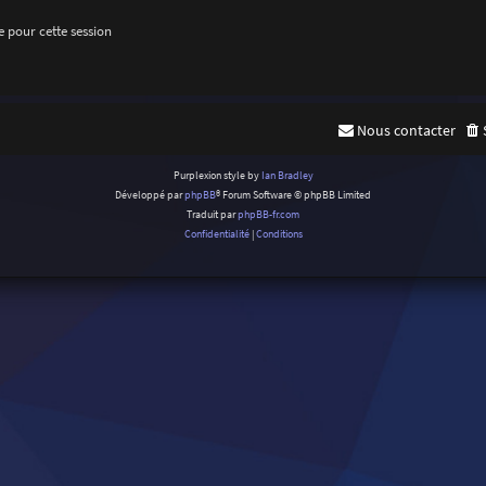
 pour cette session
Nous contacter
Purplexion style by
Ian Bradley
Développé par
phpBB
® Forum Software © phpBB Limited
Traduit par
phpBB-fr.com
Confidentialité
|
Conditions