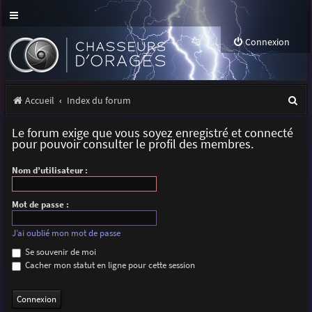
Connexion
R
Accueil
Index du forum
e
Le forum exige que vous soyez enregistré et connecté
c
pour pouvoir consulter le profil des membres.
h
Nom d’utilisateur :
e
r
Mot de passe :
c
J’ai oublié mon mot de passe
h
Se souvenir de moi
Cacher mon statut en ligne pour cette session
e
r