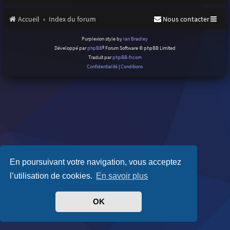
Accueil
Index du forum
Nous contacter
Purplexion style by
Ian Bradley
Développé par
phpBB
® Forum Software © phpBB Limited
Traduit par
phpBB-fr.com
Confidentialité
|
Conditions
En poursuivant votre navigation, vous acceptez
l’utilisation de cookies.
En savoir plus
OK