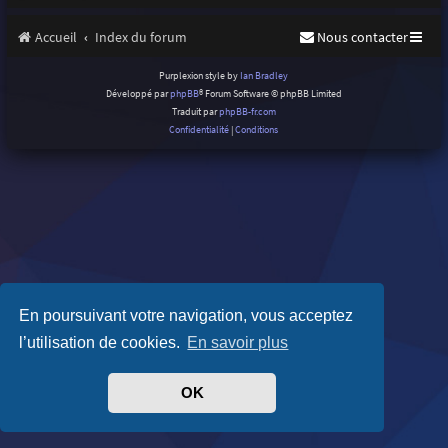
Accueil
Index du forum
Nous contacter
Purplexion style by
Ian Bradley
Développé par
phpBB
® Forum Software © phpBB Limited
Traduit par
phpBB-fr.com
Confidentialité
|
Conditions
En poursuivant votre navigation, vous acceptez
l’utilisation de cookies.
En savoir plus
OK