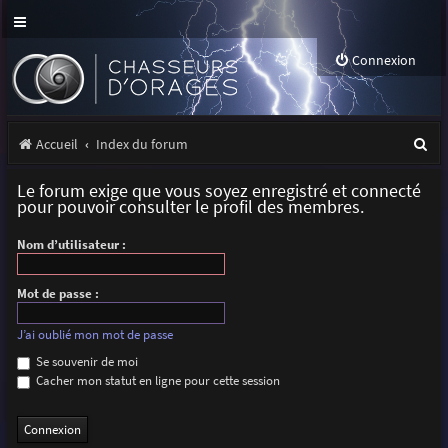
Connexion
R
Accueil
Index du forum
e
Le forum exige que vous soyez enregistré et connecté
c
pour pouvoir consulter le profil des membres.
h
Nom d’utilisateur :
e
r
Mot de passe :
c
J’ai oublié mon mot de passe
h
Se souvenir de moi
Cacher mon statut en ligne pour cette session
e
r