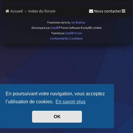
Accueil
Index du forum
Nous contacter
Purplexion style by
Ian Bradley
Développé par
phpBB
® Forum Software © phpBB Limited
Traduit par
phpBB-fr.com
Confidentialité
|
Conditions
En poursuivant votre navigation, vous acceptez
l’utilisation de cookies.
En savoir plus
OK