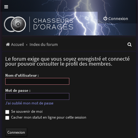
Connexion
R
Accueil
Index du forum
e
Le forum exige que vous soyez enregistré et connecté
c
pour pouvoir consulter le profil des membres.
h
Nom d’utilisateur :
e
r
Mot de passe :
c
J’ai oublié mon mot de passe
h
Se souvenir de moi
Cacher mon statut en ligne pour cette session
e
r