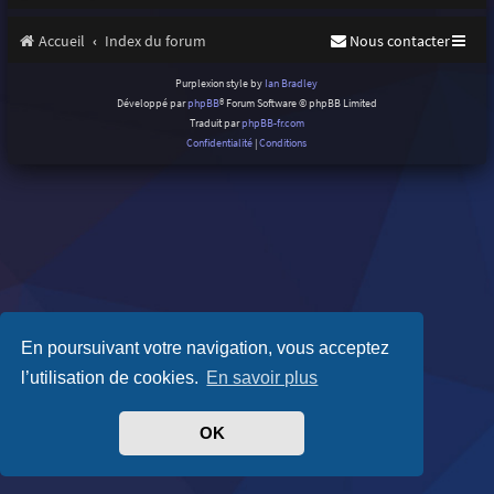
Accueil
Index du forum
Nous contacter
Purplexion style by
Ian Bradley
Développé par
phpBB
® Forum Software © phpBB Limited
Traduit par
phpBB-fr.com
Confidentialité
|
Conditions
En poursuivant votre navigation, vous acceptez
l’utilisation de cookies.
En savoir plus
OK