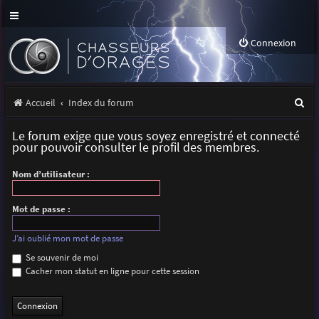
Connexion
R
Accueil
Index du forum
e
Le forum exige que vous soyez enregistré et connecté
c
pour pouvoir consulter le profil des membres.
h
Nom d’utilisateur :
e
r
Mot de passe :
c
J’ai oublié mon mot de passe
h
Se souvenir de moi
Cacher mon statut en ligne pour cette session
e
r