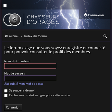
Connexion
R
Accueil
Index du forum
e
Le forum exige que vous soyez enregistré et connecté
c
pour pouvoir consulter le profil des membres.
h
Nom d’utilisateur :
e
r
Mot de passe :
c
J’ai oublié mon mot de passe
h
Se souvenir de moi
Cacher mon statut en ligne pour cette session
e
r