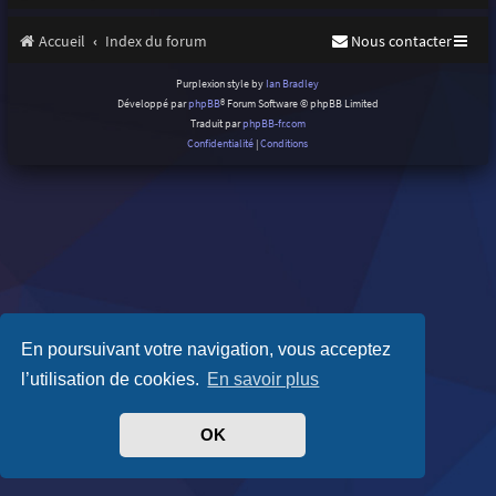
Accueil
Index du forum
Nous contacter
Purplexion style by
Ian Bradley
Développé par
phpBB
® Forum Software © phpBB Limited
Traduit par
phpBB-fr.com
Confidentialité
|
Conditions
En poursuivant votre navigation, vous acceptez
l’utilisation de cookies.
En savoir plus
OK