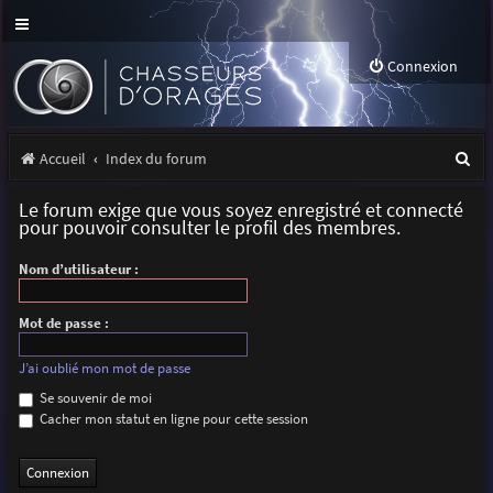
Connexion
R
Accueil
Index du forum
e
Le forum exige que vous soyez enregistré et connecté
c
pour pouvoir consulter le profil des membres.
h
Nom d’utilisateur :
e
r
Mot de passe :
c
J’ai oublié mon mot de passe
h
Se souvenir de moi
Cacher mon statut en ligne pour cette session
e
r