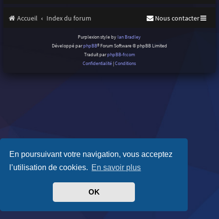
Accueil
Index du forum
Nous contacter
Purplexion style by
Ian Bradley
Développé par
phpBB
® Forum Software © phpBB Limited
Traduit par
phpBB-fr.com
Confidentialité
|
Conditions
En poursuivant votre navigation, vous acceptez
l’utilisation de cookies.
En savoir plus
OK