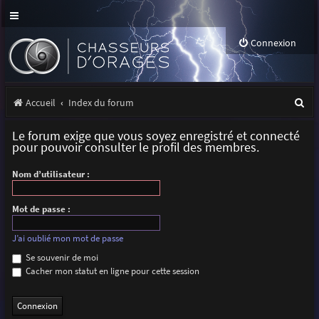
Connexion
R
Accueil
Index du forum
e
Le forum exige que vous soyez enregistré et connecté
c
pour pouvoir consulter le profil des membres.
h
Nom d’utilisateur :
e
r
Mot de passe :
c
J’ai oublié mon mot de passe
h
Se souvenir de moi
Cacher mon statut en ligne pour cette session
e
r