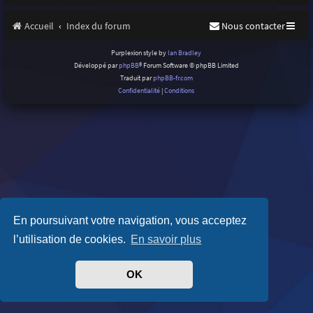
Accueil
Index du forum
Nous contacter
Purplexion style by
Ian Bradley
Développé par
phpBB
® Forum Software © phpBB Limited
Traduit par
phpBB-fr.com
Confidentialité
|
Conditions
En poursuivant votre navigation, vous acceptez
l’utilisation de cookies.
En savoir plus
OK