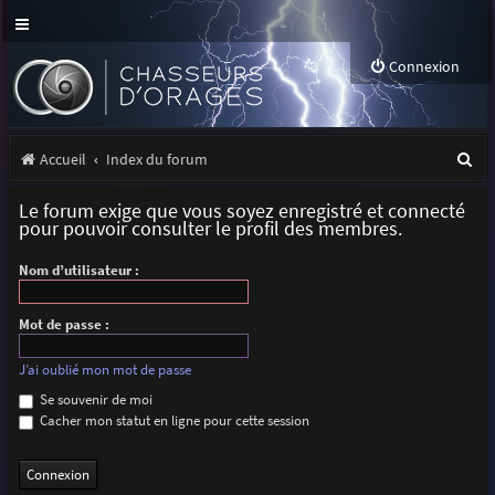
Connexion
R
Accueil
Index du forum
e
Le forum exige que vous soyez enregistré et connecté
c
pour pouvoir consulter le profil des membres.
h
Nom d’utilisateur :
e
r
Mot de passe :
c
J’ai oublié mon mot de passe
h
Se souvenir de moi
Cacher mon statut en ligne pour cette session
e
r