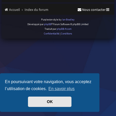
Accueil
Index du forum
Nous contacter
Purplexion style by
Ian Bradley
Développé par
phpBB
® Forum Software © phpBB Limited
Traduit par
phpBB-fr.com
Confidentialité
|
Conditions
En poursuivant votre navigation, vous acceptez
l’utilisation de cookies.
En savoir plus
OK