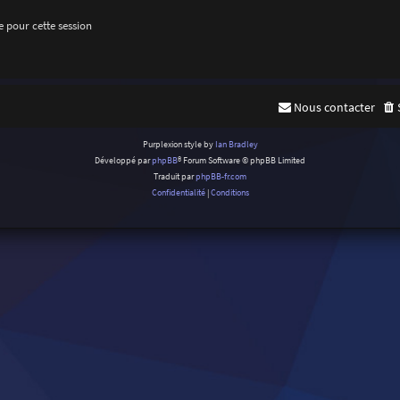
 pour cette session
Nous contacter
Purplexion style by
Ian Bradley
Développé par
phpBB
® Forum Software © phpBB Limited
Traduit par
phpBB-fr.com
Confidentialité
|
Conditions