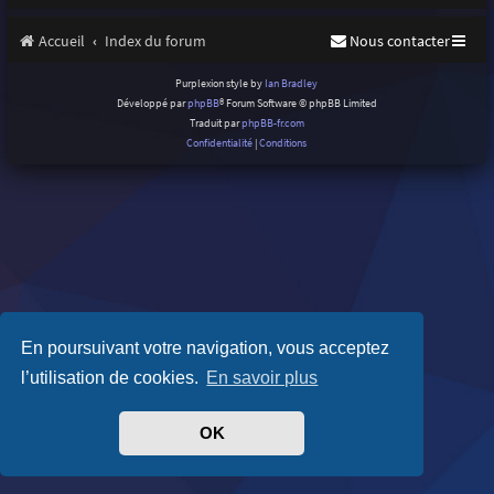
Accueil
Index du forum
Nous contacter
Purplexion style by
Ian Bradley
Développé par
phpBB
® Forum Software © phpBB Limited
Traduit par
phpBB-fr.com
Confidentialité
|
Conditions
En poursuivant votre navigation, vous acceptez
l’utilisation de cookies.
En savoir plus
OK