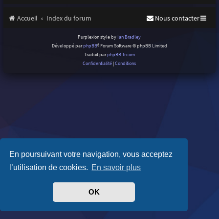
Accueil
Index du forum
Nous contacter
Purplexion style by
Ian Bradley
Développé par
phpBB
® Forum Software © phpBB Limited
Traduit par
phpBB-fr.com
Confidentialité
|
Conditions
En poursuivant votre navigation, vous acceptez
l’utilisation de cookies.
En savoir plus
OK