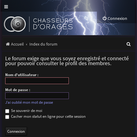
Connexion
R
Accueil
Index du forum
e
Le forum exige que vous soyez enregistré et connecté
c
pour pouvoir consulter le profil des membres.
h
Nom d’utilisateur :
e
r
Mot de passe :
c
J’ai oublié mon mot de passe
h
Se souvenir de moi
Cacher mon statut en ligne pour cette session
e
r