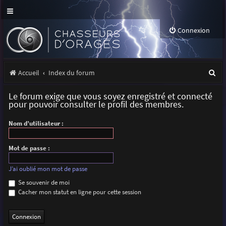
Connexion
R
Accueil
Index du forum
e
Le forum exige que vous soyez enregistré et connecté
c
pour pouvoir consulter le profil des membres.
h
Nom d’utilisateur :
e
r
Mot de passe :
c
J’ai oublié mon mot de passe
h
Se souvenir de moi
Cacher mon statut en ligne pour cette session
e
r