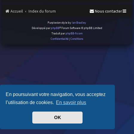
Accueil
Index du forum
Nous contacter
Purplexion style by
Ian Bradley
Développé par
phpBB
® Forum Software © phpBB Limited
Traduit par
phpBB-fr.com
Confidentialité
|
Conditions
En poursuivant votre navigation, vous acceptez
l’utilisation de cookies.
En savoir plus
OK