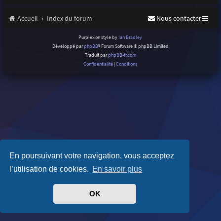
Accueil
Index du forum
Nous contacter
Purplexion style by
Ian Bradley
Développé par
phpBB
® Forum Software © phpBB Limited
Traduit par
phpBB-fr.com
Confidentialité
|
Conditions
En poursuivant votre navigation, vous acceptez
l’utilisation de cookies.
En savoir plus
OK