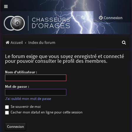
Connexion
R
Accueil
Index du forum
e
Le forum exige que vous soyez enregistré et connecté
c
pour pouvoir consulter le profil des membres.
h
Nom d’utilisateur :
e
r
Mot de passe :
c
J’ai oublié mon mot de passe
h
Se souvenir de moi
Cacher mon statut en ligne pour cette session
e
r