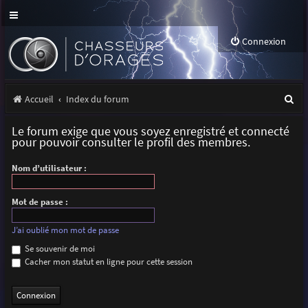
Connexion
R
Accueil
Index du forum
e
Le forum exige que vous soyez enregistré et connecté
c
pour pouvoir consulter le profil des membres.
h
Nom d’utilisateur :
e
r
Mot de passe :
c
J’ai oublié mon mot de passe
h
Se souvenir de moi
Cacher mon statut en ligne pour cette session
e
r