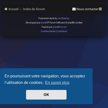
Accueil
Index du forum
Nous contacter
Purplexion style by
Ian Bradley
Développé par
phpBB
® Forum Software © phpBB Limited
Traduit par
phpBB-fr.com
Confidentialité
|
Conditions
En poursuivant votre navigation, vous acceptez
l’utilisation de cookies.
En savoir plus
OK