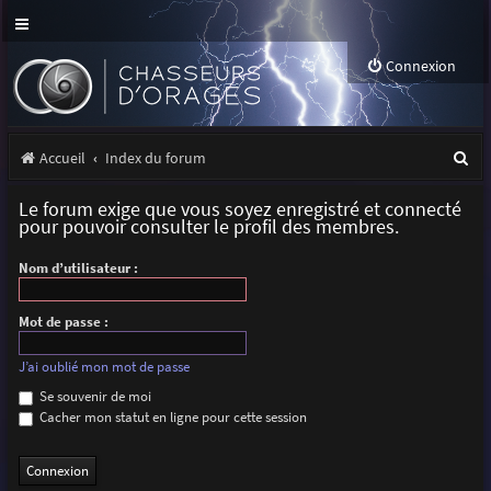
Connexion
R
Accueil
Index du forum
e
Le forum exige que vous soyez enregistré et connecté
c
pour pouvoir consulter le profil des membres.
h
Nom d’utilisateur :
e
r
Mot de passe :
c
J’ai oublié mon mot de passe
h
Se souvenir de moi
Cacher mon statut en ligne pour cette session
e
r