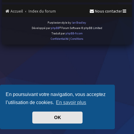
Accueil
Index du forum
Nous contacter
Purplexion style by
Ian Bradley
Développé par
phpBB
® Forum Software © phpBB Limited
Traduit par
phpBB-fr.com
Confidentialité
|
Conditions
En poursuivant votre navigation, vous acceptez
l’utilisation de cookies.
En savoir plus
OK