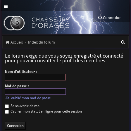
Connexion
R
Accueil
Index du forum
e
Le forum exige que vous soyez enregistré et connecté
c
pour pouvoir consulter le profil des membres.
h
Nom d’utilisateur :
e
r
Mot de passe :
c
J’ai oublié mon mot de passe
h
Se souvenir de moi
Cacher mon statut en ligne pour cette session
e
r