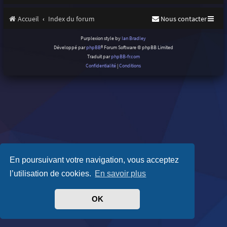
Accueil
Index du forum
Nous contacter
Purplexion style by
Ian Bradley
Développé par
phpBB
® Forum Software © phpBB Limited
Traduit par
phpBB-fr.com
Confidentialité
|
Conditions
En poursuivant votre navigation, vous acceptez
l’utilisation de cookies.
En savoir plus
OK