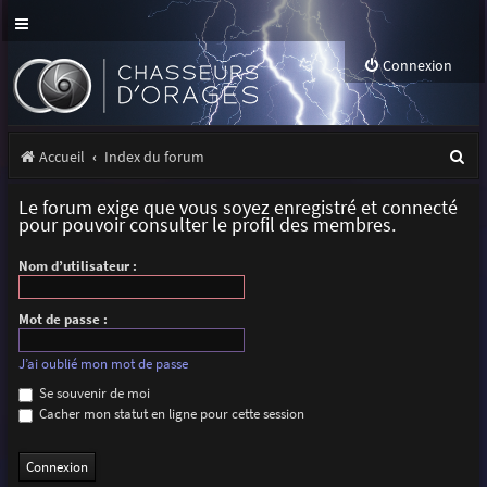
Connexion
R
Accueil
Index du forum
e
Le forum exige que vous soyez enregistré et connecté
c
pour pouvoir consulter le profil des membres.
h
Nom d’utilisateur :
e
r
Mot de passe :
c
J’ai oublié mon mot de passe
h
Se souvenir de moi
Cacher mon statut en ligne pour cette session
e
r