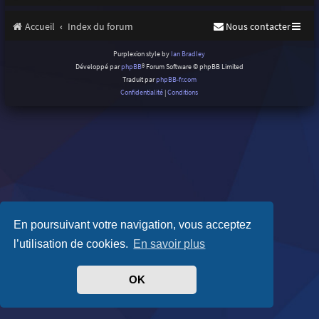
Accueil
Index du forum
Nous contacter
Purplexion style by
Ian Bradley
Développé par
phpBB
® Forum Software © phpBB Limited
Traduit par
phpBB-fr.com
Confidentialité
|
Conditions
En poursuivant votre navigation, vous acceptez
l’utilisation de cookies.
En savoir plus
OK