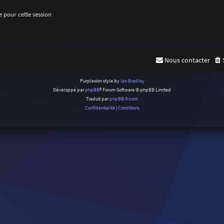
 pour cette session
Nous contacter
Purplexion style by
Ian Bradley
Développé par
phpBB
® Forum Software © phpBB Limited
Traduit par
phpBB-fr.com
Confidentialité
|
Conditions